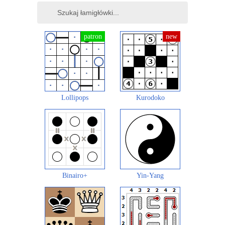
Lollipops
Kurodoko
Binairo+
Yin-Yang