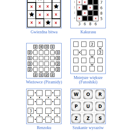
Gwiezdna bitwa
Kakurasu
Mniejsze większe
Wieżowce (Piramidy)
(Futoshiki)
Renzoku
Szukanie wyrazów