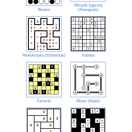
Obrazek logiczny
Binairo
(Nonogram)
Wielokropka (Slitherlink)
Sudoku
Żarówki
Mosty (Hashi)