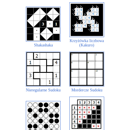
Krzyżówka liczbowa
Shakashaka
(Kakuro)
Nieregularne Sudoku
Mordercze Sudoku