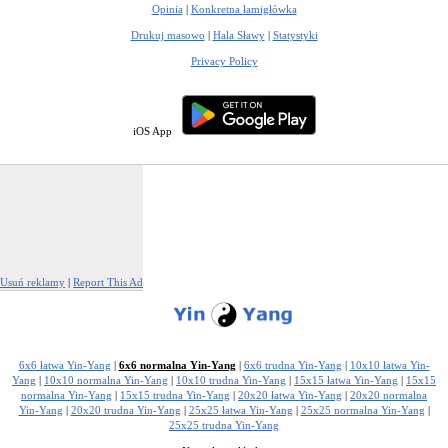
Opinia
|
Konkretna łamigłówka
Drukuj masowo
|
Hala Sławy
|
Statystyki
Privacy Policy
iOS App
Usuń reklamy
|
Report This Ad
6x6 łatwa Yin-Yang
|
6x6 normalna Yin-Yang
|
6x6 trudna Yin-Yang
|
10x10 łatwa Yin-
Yang
|
10x10 normalna Yin-Yang
|
10x10 trudna Yin-Yang
|
15x15 łatwa Yin-Yang
|
15x15
normalna Yin-Yang
|
15x15 trudna Yin-Yang
|
20x20 łatwa Yin-Yang
|
20x20 normalna
Yin-Yang
|
20x20 trudna Yin-Yang
|
25x25 łatwa Yin-Yang
|
25x25 normalna Yin-Yang
|
25x25 trudna Yin-Yang