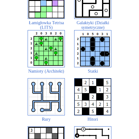
Łamigłowka Tetrisa
Galaktyki (Działki
(LITS)
symetryczne)
Namioty (Architekt)
Statki
Rury
Hitori