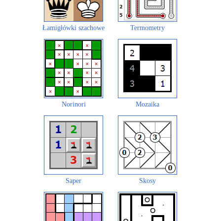
Łamigłówki szachowe
Termometry
Norinori
Mozaika
Saper
Skosy