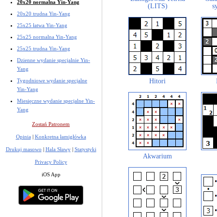
20x20 normalna Yin-Yang
(LITS)
s
20x20 trudna Yin-Yang
25x25 łatwa Yin-Yang
25x25 normalna Yin-Yang
25x25 trudna Yin-Yang
Dzienne wydanie specjalnie Yin-
Yang
Hitori
Tygodniowe wydanie specjalne
Yin-Yang
Miesięczne wydanie specjalne Yin-
Yang
Zostań Patronem
Opinia
|
Konkretna łamigłówka
Drukuj masowo
|
Hala Sławy
|
Statystyki
Akwarium
Privacy Policy
iOS App