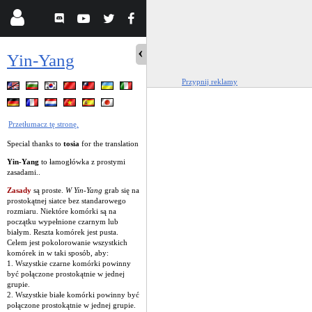
Yin-Yang
Przypnij reklamy
Przetłumacz tę stronę.
Special thanks to
tosia
for the translation
Yin-Yang
to łamogłówka z prostymi
zasadami..
Zasady
są proste.
W Yin-Yang
grab się na
prostokątnej siatce bez standarowego
rozmiaru. Niektóre komórki są na
początku wypełnione czarnym lub
białym. Reszta komórek jest pusta.
Celem jest pokolorowanie wszystkich
komórek in w taki sposób, aby:
1. Wszystkie czarne komórki powinny
być połączone prostokątnie w jednej
grupie.
2. Wszystkie białe komórki powinny być
połączone prostokątnie w jednej grupie.