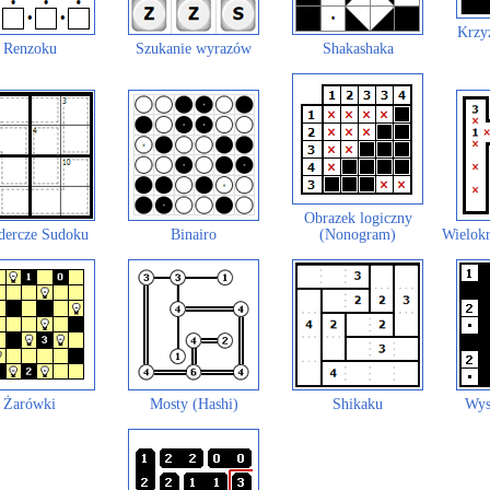
Krzy
Renzoku
Szukanie wyrazów
Shakashaka
Obrazek logiczny
dercze Sudoku
Binairo
(Nonogram)
Wielokr
Żarówki
Mosty (Hashi)
Shikaku
Wys