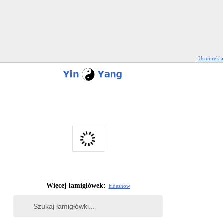
Usuń rekl
Więcej łamigłówek:
hide
show