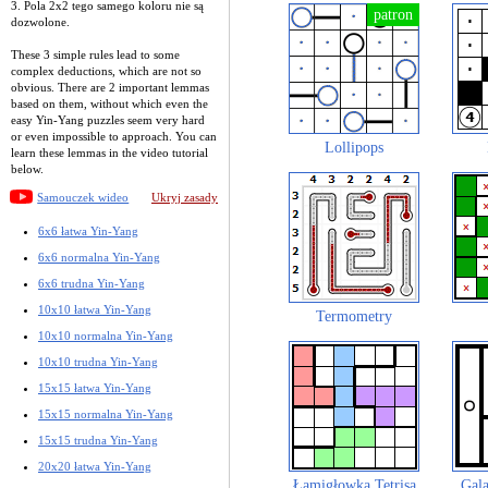
3. Pola 2x2 tego samego koloru nie są
dozwolone.
These 3 simple rules lead to some
complex deductions, which are not so
obvious. There are 2 important lemmas
based on them, without which even the
easy Yin-Yang puzzles seem very hard
or even impossible to approach. You can
Lollipops
learn these lemmas in the video tutorial
below.
Samouczek wideo
Ukryj zasady
6x6 łatwa Yin-Yang
6x6 normalna Yin-Yang
6x6 trudna Yin-Yang
10x10 łatwa Yin-Yang
Termometry
10x10 normalna Yin-Yang
10x10 trudna Yin-Yang
15x15 łatwa Yin-Yang
15x15 normalna Yin-Yang
15x15 trudna Yin-Yang
20x20 łatwa Yin-Yang
Łamigłowka Tetrisa
Gala