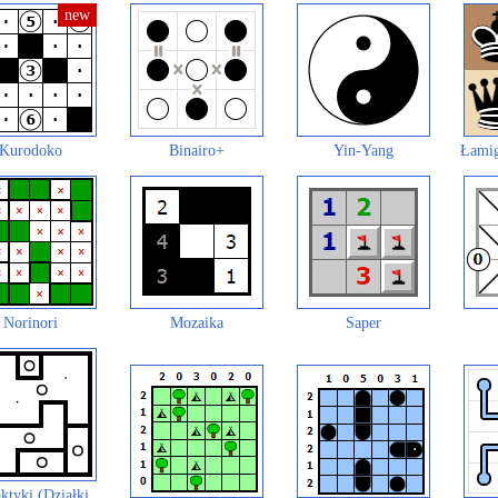
Kurodoko
Binairo+
Yin-Yang
Łamig
Norinori
Mozaika
Saper
ktyki (Działki