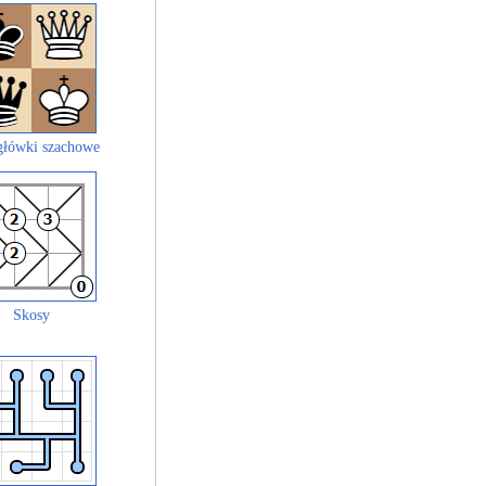
łówki szachowe
Skosy