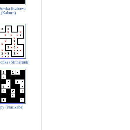
żówka liczbowa
(Kakuro)
opka (Slitherlink)
py (Nurikabe)