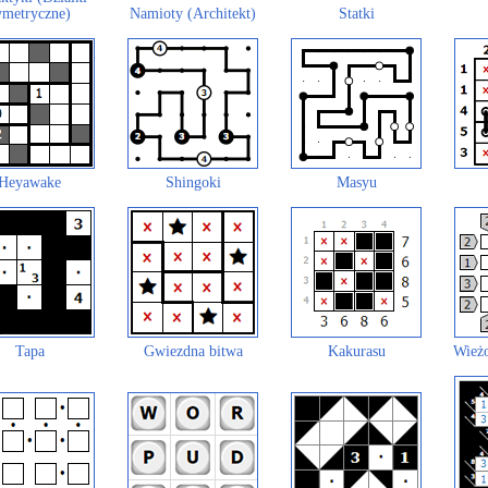
ymetryczne)
Namioty (Architekt)
Statki
Heyawake
Shingoki
Masyu
Tapa
Gwiezdna bitwa
Kakurasu
Wieżo